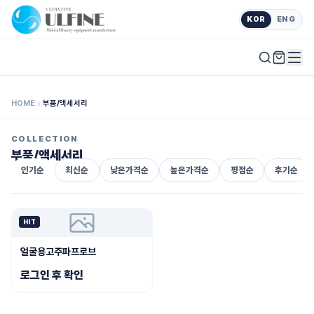
KOR
ENG
HOME
부품/액세서리
COLLECTION
부품/액세서리
인기순
최신순
낮은가격순
높은가격순
평점순
후기순
HIT
SOLD OUT
얼굴용고주파프로브
로그인 후 확인