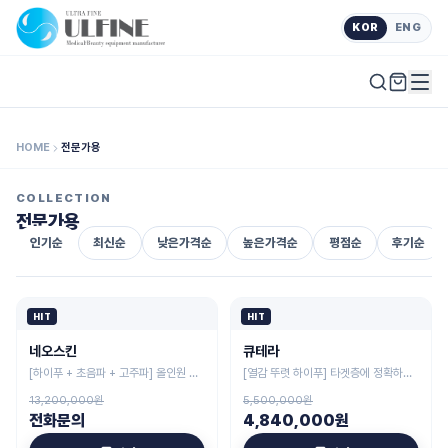
KOR
ENG
HOME
전문가용
COLLECTION
전문가용
인기순
최신순
낮은가격순
높은가격순
평점순
후기순
HIT
HIT
네오스킨
큐테라
[하이푸 + 초음파 + 고주파] 올인원 프
[열감 뚜렷 하이푸] 타겟층에 정확하게
리미엄 복합 미용 시스템
작용하는 집중 탄력 시스템
13,200,000원
5,500,000원
전화문의
4,840,000원