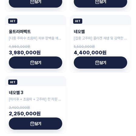
담기
담기
HIT
HIT
울트라퍼펙트
네오쎌
[다중 주파수 초음파] 피부 장벽을 깨우
[집중 고주파] 콜라겐 재생 및 강력한 피
는 프리미엄 물방울 케어 시스템
부 타이트닝 시스템
4,980,000원
5,500,000원
3,980,000원
4,400,000원
담기
담기
HIT
네오쎌 3
[하이푸 + 초음파 + 고주파] 한 차원 진
화된 기술력의 토탈 스킨케어 시스템
3,400,000원
2,250,000원
담기