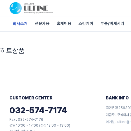
회사소개
전문가용
홈케어용
스킨케어
부품/액세서리
팝
업
히트상품
레
이
어
알
림
CUSTOMER CENTER
BANK INFO
032-574-7174
국민은행 256301
예금주 : 주식회사
Fax : 032-574-7176
이메일 :
ulfine@
평일 10:00 - 17:00 (점심 12:00 - 13:00)