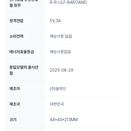
R-R-ULF-BAROAND
필 유무
정격전압
5V,3A
소비전력
해당사항 없음
에너지효율등급
해당사항없음
동일모델의 출시년
2025-08-29
월
제조자
(주)울파인
제조국
대한민국
크기
44*40*213MM